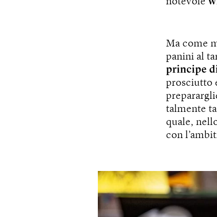
notevole
w
Ma come mai
panini al ta
principe 
prosciutto 
preparargli
talmente ta
quale, nell
con l’ambit