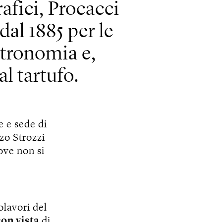
rafici, Procacci
dal 1885 per le
stronomia e,
al tartufo.
e e sede di
zzo Strozzi
ove non si
olavori del
on vista
di