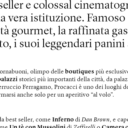
seller e colossal cinematog
a vera istituzione. Famoso 
ità gourmet, la raffinata ga
to, i suoi leggendari
panini 
Tornabuoni, olimpo delle
boutiques
più esclusiv
palazzi
storici più importanti della città, da pala
erruccio Ferragamo, Procacci è uno dei luoghi d
marsi anche solo per un aperitivo “al volo”.
da best seller, come
Inferno
di
Dan Brown
, e cap
ome
Un tè con Mussolini
di
Zeffirelli
o
Camera c