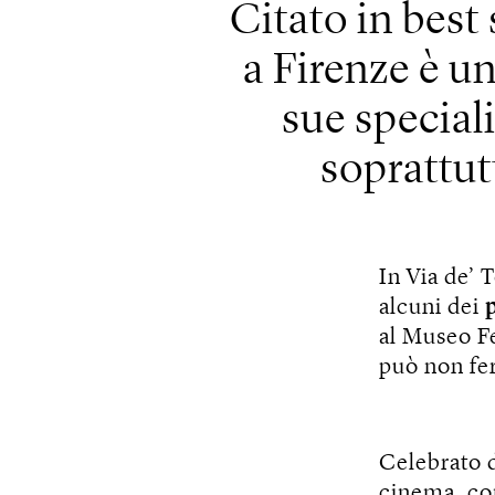
Citato in best 
a Firenze è un
sue special
soprattut
In Via de’ 
alcuni dei
al Museo F
può non fer
Celebrato 
cinema, c