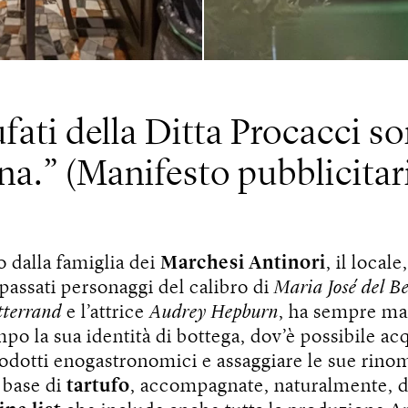
ufati della Ditta Procacci s
na.
(Manifesto pubblicitari
o dalla famiglia dei
Marchesi Antinori
, il locale
assati personaggi del calibro di
Maria José del Be
tterrand
e l’attrice
Audrey Hepburn
, ha sempre ma
mpo la sua identità di bottega, dov’è possibile ac
rodotti enogastronomici e assaggiare le sue rino
a base di
tartufo
, accompagnate, naturalmente, 