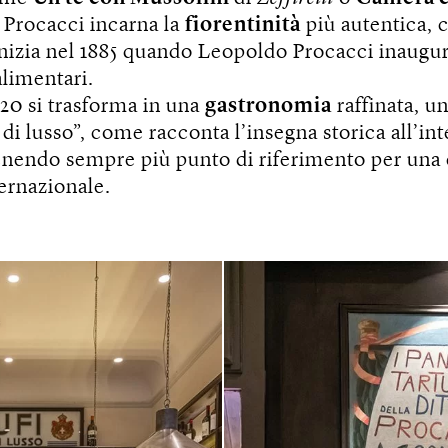
, Procacci incarna la
fiorentinità
più autentica, 
inizia nel 1885 quando Leopoldo Procacci inaugur
alimentari.
’20 si trasforma in una
gastronomia
raffinata, u
 di lusso”, come racconta l’insegna storica all’in
enendo sempre più punto di riferimento per una 
ternazionale.