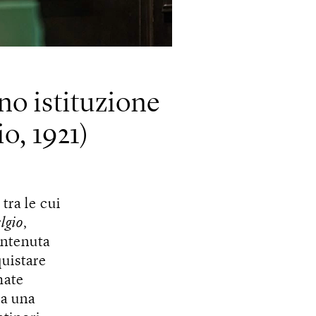
ono istituzione
o, 1921)
, tra le cui
lgio
,
ntenuta
quistare
mate
da una