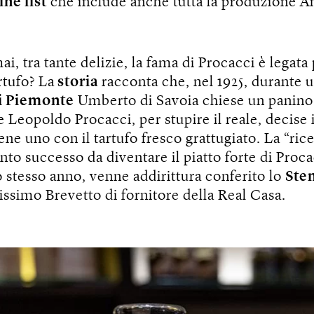
ine list
che include anche tutta la produzione An
, tra tante delizie, la fama di Procacci è legata 
rtufo? La
storia
racconta che, nel 1925, durante un
di Piemonte
Umberto di Savoia chiese un panino
e Leopoldo Procacci, per stupire il reale, decise 
ene uno con il tartufo fresco grattugiato. La “ric
nto successo da diventare il piatto forte di Proca
o stesso anno, venne addirittura conferito lo
Ste
issimo Brevetto di fornitore della Real Casa.