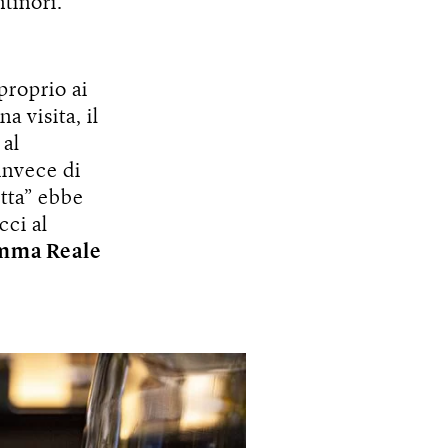
tinori.
proprio ai
a visita, il
 al
invece di
etta” ebbe
cci al
mma Reale