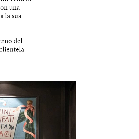
con una
a la sua
n
terno del
clientela