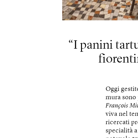
I panini tart
fiorenti
Oggi gestit
mura sono p
François Mi
viva nel te
ricercati p
specialità 