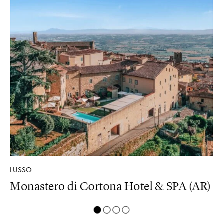
LUSSO
LU
U)
Monastero di Cortona Hotel & SPA (AR)
B