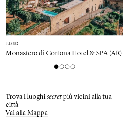
LUSSO
LU
U)
Monastero di Cortona Hotel & SPA (AR)
B
Trova i luoghi
secret
più vicini alla tua
città
Vai alla Mappa