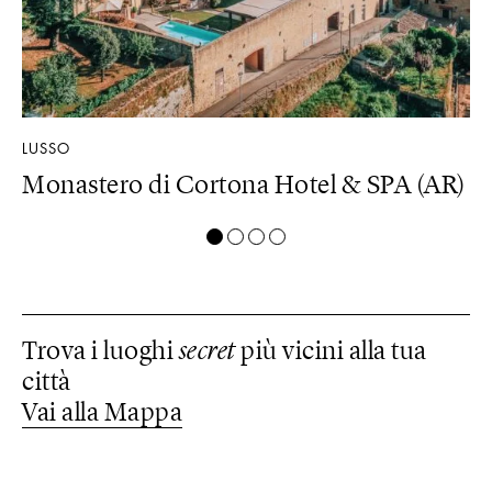
LUSSO
LU
U)
Monastero di Cortona Hotel & SPA (AR)
B
Trova i luoghi
secret
più vicini alla tua
città
Vai alla Mappa